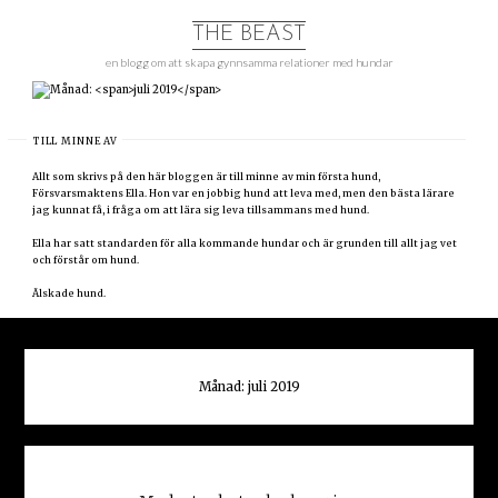
Hoppa
till
THE BEAST
innehåll
en blogg om att skapa gynnsamma relationer med hundar
TILL MINNE AV
Allt som skrivs på den här bloggen är till minne av min första hund,
Försvarsmaktens Ella. Hon var en jobbig hund att leva med, men den bästa lärare
jag kunnat få, i fråga om att lära sig leva tillsammans med hund.
Ella har satt standarden för alla kommande hundar och är grunden till allt jag vet
och förstår om hund.
Älskade hund.
Månad:
juli 2019