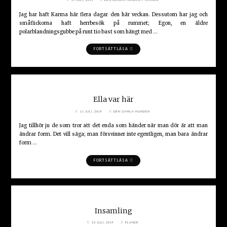
19 JULI, 2019
DEN GAMLA HUNDEN
PLANER
Jag har haft Karma här flera dagar den här veckan. Dessutom har jag och
småflickorna haft herrbesök på rummet; Egon, en äldre
polarblandningsgubbe på runt tio bast som hängt med …
"MER
FORTSÄTT LÄSA
SORGEARBETE"
Ella var här
11 JULI, 2019
DEN GAMLA HUNDEN
Jag tillhör ju de som tror att det enda som händer när man dör är att man
ändrar form. Det vill säga; man försvinner inte egentligen, man bara ändrar
form …
"ELLA
FORTSÄTT LÄSA
VAR
HÄR"
Insamling
10 JULI, 2019
PLANER