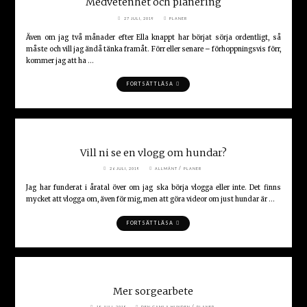
Medvetenhet och planering
27 JULI, 2019
PLANER
Även om jag två månader efter Ella knappt har börjat sörja ordentligt, så
måste och vill jag ändå tänka framåt. Förr eller senare – förhoppningsvis förr,
kommer jag att ha …
"MEDVETENHET
FORTSÄTT LÄSA
OCH
PLANERING"
Vill ni se en vlogg om hundar?
/
26 JULI, 2019
ALLMÄNT
PLANER
Jag har funderat i åratal över om jag ska börja vlogga eller inte. Det finns
mycket att vlogga om, även för mig, men att göra videor om just hundar är …
"VILL
FORTSÄTT LÄSA
NI
SE
EN
VLOGG
OM
HUNDAR?"
Mer sorgearbete
/