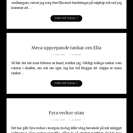
småningom, varvar jag sorg över Ella med funderingar på valpköp och vad jag
kommer att …
"VALPFUNDERINGAR"
FORTSÄTT LÄSA
Mera upprepande tankar om Ella
7 JULI, 2019
ALLMÄNT
Så blir det när man förlorar en hund, märker jag. Väldigt många tankar som
roterar i skallen, om och om igen. Jag har två bloggar att släppa ut mina
tankar …
"MERA
FORTSÄTT LÄSA
UPPREPANDE
TANKAR
OM
ELLA"
Fyra veckor utan
2 JULI, 2019
ALLMÄNT
Det har gått fyra veckor i morgon, tisdag (eller idag, beroende på när inlägget