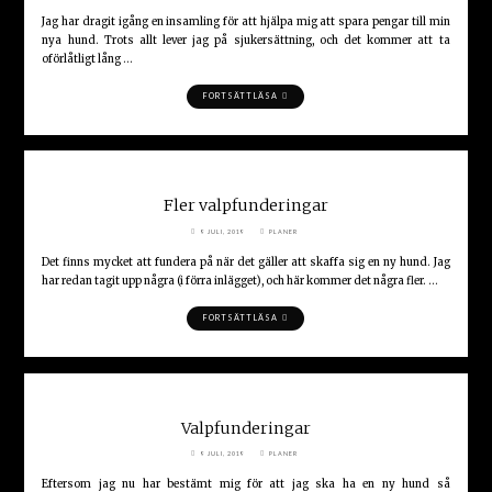
Jag har dragit igång en insamling för att hjälpa mig att spara pengar till min
nya hund. Trots allt lever jag på sjukersättning, och det kommer att ta
oförlåtligt lång …
"INSAMLING"
FORTSÄTT LÄSA
Fler valpfunderingar
9 JULI, 2019
PLANER
Det finns mycket att fundera på när det gäller att skaffa sig en ny hund. Jag
har redan tagit upp några (i förra inlägget), och här kommer det några fler. …
"FLER
FORTSÄTT LÄSA
VALPFUNDERINGAR"
Valpfunderingar
9 JULI, 2019
PLANER
Eftersom jag nu har bestämt mig för att jag ska ha en ny hund så